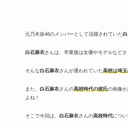
元乃木坂46のメンバーとして活躍されていた
白
さんは、卒業後は女優やモデルなどさ
白石麻衣
そんな
さんが通われていた
白石麻衣
高校は埼玉
また、
さんの
の画像が
白石麻衣
高校時代の彼氏
よね！
そこで今回は、
さんの
につい
白石麻衣
高校時代