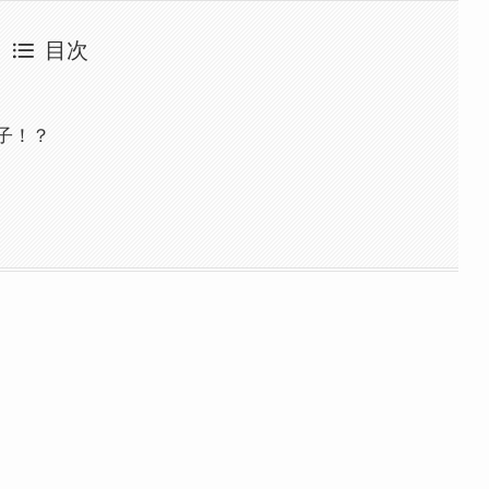
目次
子！？