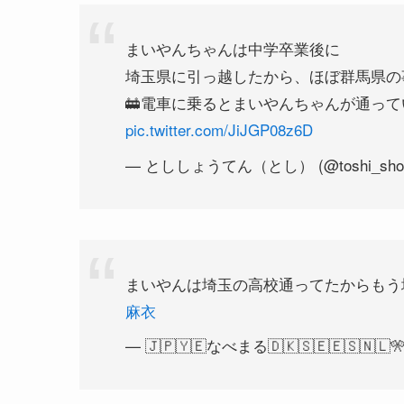
まいやんちゃんは中学卒業後に
埼玉県に引っ越したから、ほぼ群馬県の
🚋電車に乗るとまいやんちゃんが通って
pic.twitter.com/JiJGP08z6D
— とししょうてん（とし） (@toshi_sho
まいやんは埼玉の高校通ってたからもう埼玉
麻衣
— 🇯🇵🇾🇪なべまる🇩🇰🇸🇪🇪🇸🇳🇱🎌