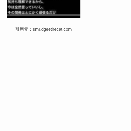
引用元：smudgeethecat.com