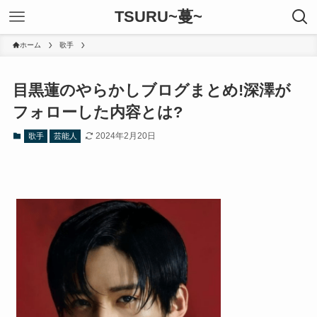
TSURU~蔓~
ホーム
歌手
目黒蓮のやらかしブログまとめ!深澤が
フォローした内容とは?
2024年2月20日
歌手
芸能人