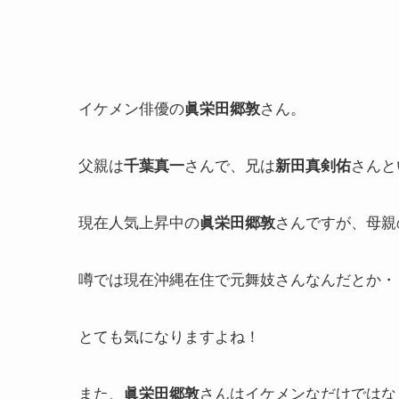
イケメン俳優の
さん。
眞栄田郷敦
父親は
さんで、兄は
さんと
千葉真一
新田真剣佑
現在人気上昇中の
さんですが、母親
眞栄田郷敦
噂では現在沖縄在住で元舞妓さんなんだとか・
とても気になりますよね！
また、
さんはイケメンなだけではな
眞栄田郷敦