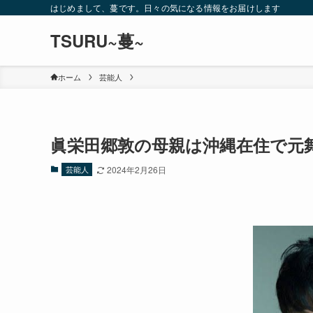
はじめまして、蔓です。日々の気になる情報をお届けします
TSURU~蔓~
ホーム
芸能人
眞栄田郷敦の母親は沖縄在住で元
芸能人
2024年2月26日