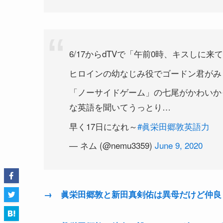
6/17からdTVで「午前0時、キスしに
ヒロインの幼なじみ役でゴードン君がみ
「ノーサイドゲーム」の七尾がかわいか
な英語を聞いてうっとり…
早く17日になれ～
#眞栄田郷敦英語力
— ネム (@nemu3359)
June 9, 2020
→ 眞栄田郷敦と新田真剣佑は異母だけど仲良