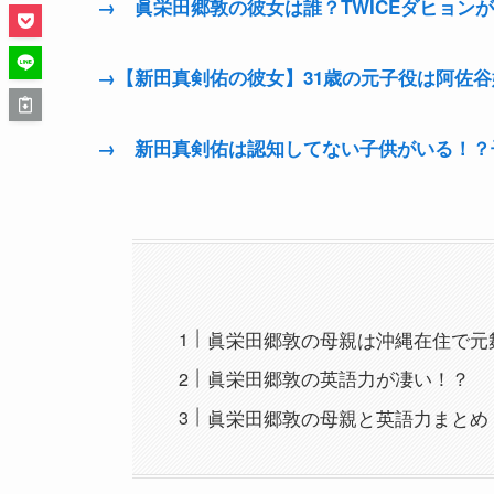
→ 眞栄田郷敦の彼女は誰？TWICEダヒョン
→【新田真剣佑の彼女】31歳の元子役は阿佐
→ 新田真剣佑は認知してない子供がいる！？
眞栄田郷敦の母親は沖縄在住で元
眞栄田郷敦の英語力が凄い！？
眞栄田郷敦の母親と英語力まとめ