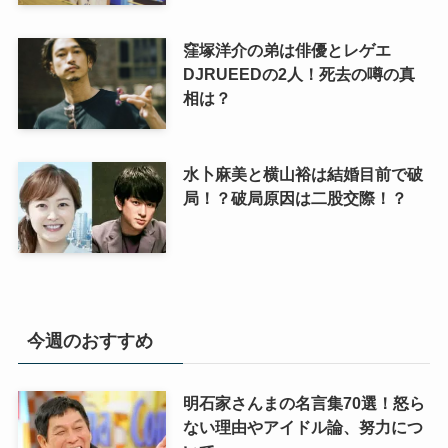
窪塚洋介の弟は俳優とレゲエ
DJRUEEDの2人！死去の噂の真
相は？
水卜麻美と横山裕は結婚目前で破
局！？破局原因は二股交際！？
今週のおすすめ
明石家さんまの名言集70選！怒ら
ない理由やアイドル論、努力につ