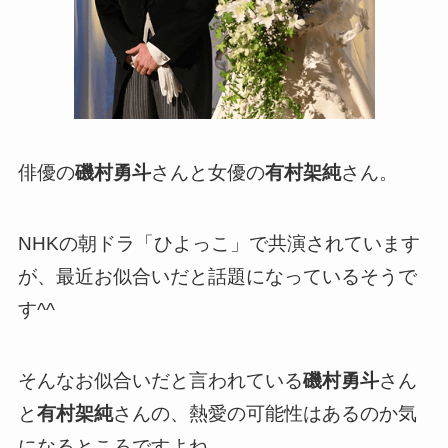
俳優の
磯村勇斗
さんと女優の
有村架純
さん。
NHKの朝ドラ「ひよっこ」で共演されています
が、最近お似合いだと話題になっているそうで
す^^
そんなお似合いだと言われている
磯村勇斗
さん
と
有村架純
さんの、熱愛の可能性はあるのか気
になるところですよね。