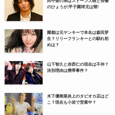
田中聖の弟はストーンズ樹と俳優
のひょうが,甲子園球児は彗!
園都は元ヤンキーで本名は森田芽
生？リリーフランキーとの馴れ初
めは？
山下智久と赤西仁の現在は不仲？
決別理由は携帯事件？
木下優樹菜炎上のタピオカ店はど
こ？現在も小岩で営業中？