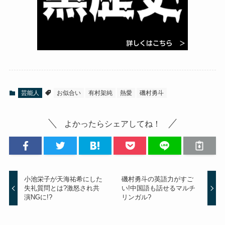
芸能人
お似合い
有村架純
熱愛
磯村勇斗
よかったらシェアしてね！
小池栄子が天海祐希にした
磯村勇斗の英語力がすご
失礼質問とは?激怒され共
い!中国語も話せるマルチ
演NGに!?
リンガル?