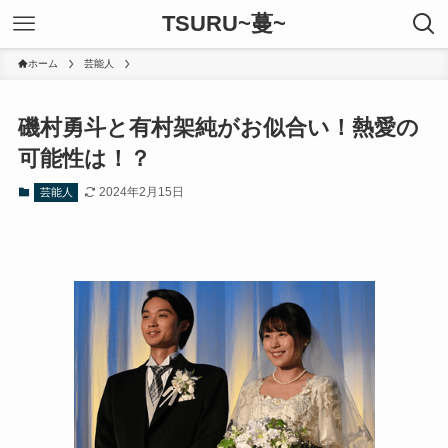
TSURU~蔓~
ホーム
芸能人
磯村勇斗と有村架純がお似合い！熱愛の
可能性は！？
2024年2月15日
芸能人