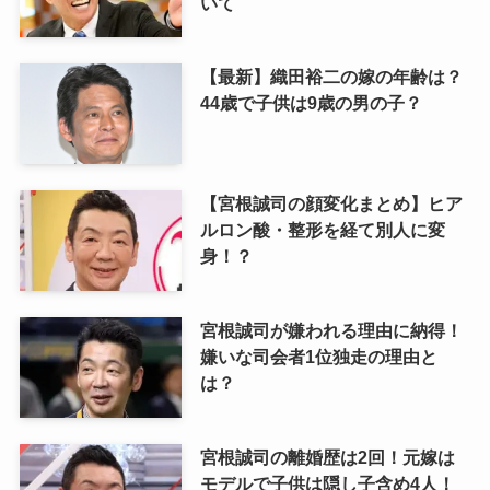
いて
【最新】織田裕二の嫁の年齢は？
44歳で子供は9歳の男の子？
【宮根誠司の顔変化まとめ】ヒア
ルロン酸・整形を経て別人に変
身！？
宮根誠司が嫌われる理由に納得！
嫌いな司会者1位独走の理由と
は？
宮根誠司の離婚歴は2回！元嫁は
モデルで子供は隠し子含め4人！