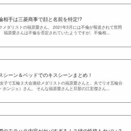
倫相手は三菱商事で顔と名前を特定!?
メダリストの福原愛さん。 2021年3月には不倫が報道されて世間
 福原愛さんは不倫を否定されていたようですが、不倫相...
スシーン＆ベッドでのキスシーンまとめ！
卓球女子で五輪２大会連続メダリストの福原愛さんと、夫でリオ五輪台
ホンジェ）さん。 そんな福原愛さんと旦那の江宏傑さん...
傑のモラハラ内容がヤバすぎる！？姉の性格もヤバい？