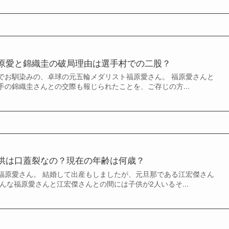
原愛と錦織圭の破局理由は選手村での二股？
でお馴染みの、卓球の元五輪メダリスト福原愛さん。 福原愛さんと
手の錦織圭さんとの交際も報じられたことを、ご存じの方...
供は口蓋裂なの？現在の年齢は何歳？
福原愛さん。 結婚して出産もしましたが、元旦那である江宏傑さん
んな福原愛さんと江宏傑さんとの間には子供が2人いるそ...