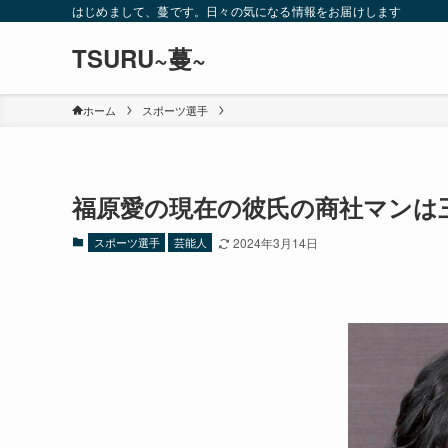
はじめまして、蔓です。日々の気になる情報をお届けします
TSURU~蔓~
ホーム
スポーツ選手
福原愛の現在の彼氏の商社マンは三
スポーツ選手
芸能人
2024年3月14日