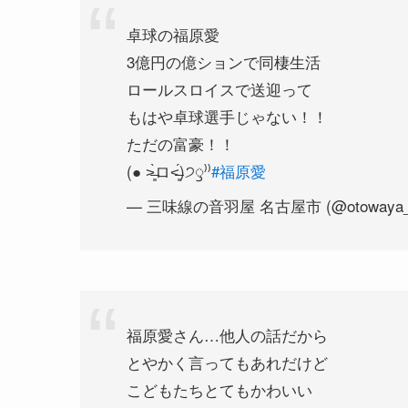
卓球の福原愛
3億円の億ションで同棲生活
ロールスロイスで送迎って
もはや卓球選手じゃない！！
ただの富豪！！
(● ˃̶͈̀ロ˂̶͈́)੭ꠥ⁾⁾
#福原愛
— 三味線の音羽屋 名古屋市 (@otowaya_n
福原愛さん…他人の話だから
とやかく言ってもあれだけど
こどもたちとてもかわいい
旦那さんいい人そう。