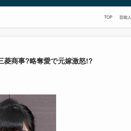
TOP
芸能
菱商事?略奪愛で元嫁激怒!?