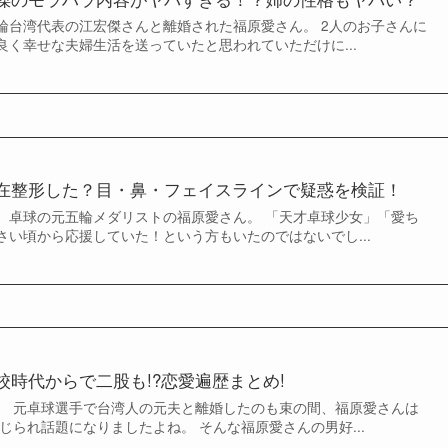
輪台湾代表の江宏傑さんと離婚された福原愛さん。 2人のお子さんに
良く幸せな夫婦生活を送っていたと思われていただけに...
在整形した？目・鼻・フェイスラインで疑惑を検証！
、卓球の元五輪メダリストの福原愛さん。 「天才卓球少女」「愛ち
さい頃から応援していた！という方もいたのではないでし...
校時代からで二股も!?恋愛遍歴まとめ!
。 元卓球選手で台湾人の元夫と離婚したのも束の間、福原愛さんは
報じられ話題になりましたよね。 そんな福原愛さんの男好...