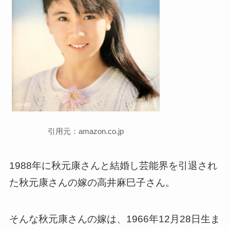
引用元：amazon.co.jp
1988年に秋元康さんと結婚し芸能界を引退
され
た秋元康さんの嫁の
高井麻巳子さん。
そんな
秋元康さんの嫁は
、1966年12月28日
生ま