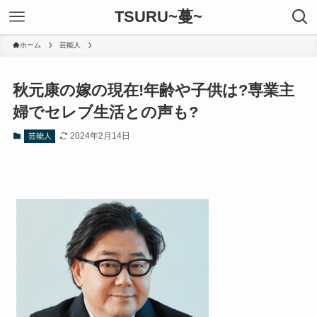
TSURU~蔓~
ホーム
芸能人
秋元康の嫁の現在!年齢や子供は?専業主
婦でセレブ生活との声も?
2024年2月14日
芸能人