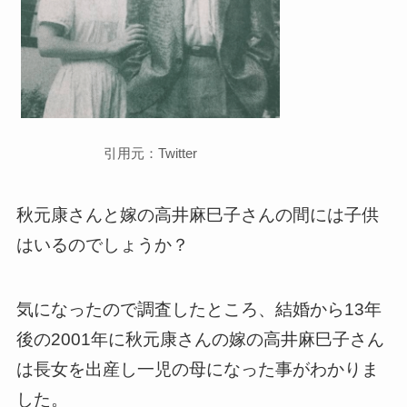
引用元：Twitter
秋元康さんと嫁
の
高井麻巳子さんの間には子供
はいるのでしょうか？
気になったので調査したところ、結婚から13年
後の2001年に秋元康さんの嫁
の
高井麻巳子さん
は長女を出産し一児の母になった事がわかりま
した。