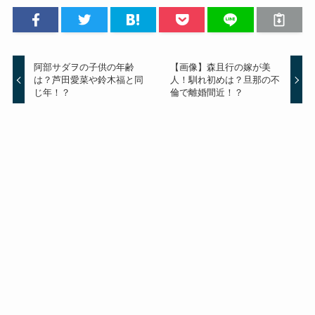
阿部サダヲの子供の年齢
【画像】森且行の嫁が美
は？芦田愛菜や鈴木福と同
人！馴れ初めは？旦那の不
じ年！？
倫で離婚間近！？