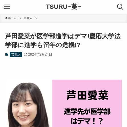
TSURU~蔓~
ホーム
芸能人
芦田愛菜が医学部進学はデマ!慶応大学法
学部に進学も留年の危機!?
2024年2月24日
芸能人