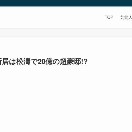
TOP
芸能
居は松濤で20億の超豪邸!?