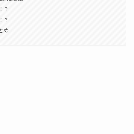
！？
！？
とめ