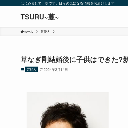
はじめまして、蔓です。日々の気になる情報をお届けします
TSURU~蔓~
ホーム
芸能人
草なぎ剛結婚後に子供はできた?新
芸能人
2024年2月14日