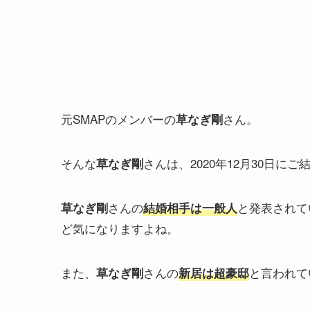
元SMAPのメンバーの
さん。
草なぎ剛
そんな
さんは、2020年12月30日に
草なぎ剛
さんの
と発表されて
草なぎ剛
結婚相手は一般人
ど気になりますよね。
また、
さんの
と言われて
草なぎ剛
新居は超豪邸