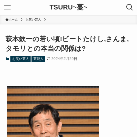
TSURU~蔓~
ホーム
お笑い芸人
萩本欽一の若い頃!ビートたけし,さんま,
タモリとの本当の関係は?
2024年2月29日
お笑い芸人
芸能人