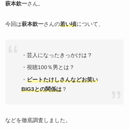
萩本欽一
さん。
今回は
萩本欽一
さんの
若い頃
について、
・芸人になったきっかけは？
・視聴100％男とは？
・
ビートたけしさんなどお笑い
BIG3との関係は
？
などを徹底調査しました。