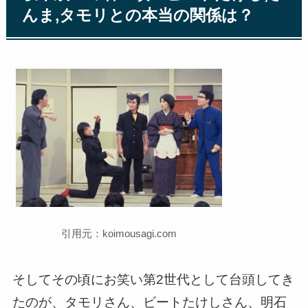
んま,タモリとの本当の関係は？
引用元：koimousagi.com
そしてその頃にお笑い第2世代として台頭してき
たのが、タモリさん、ビートたけしさん、明石