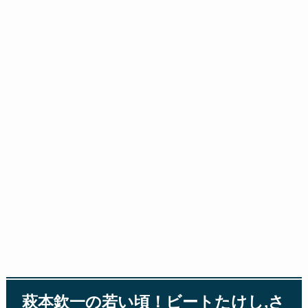
萩本欽一の若い頃！ビートたけし,さ