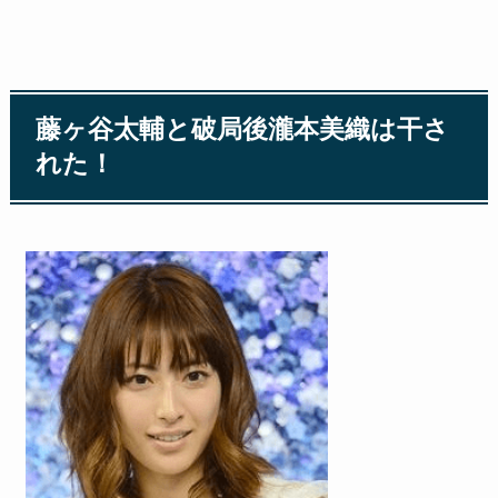
藤ヶ谷太輔と破局後瀧本美織は干さ
れた！