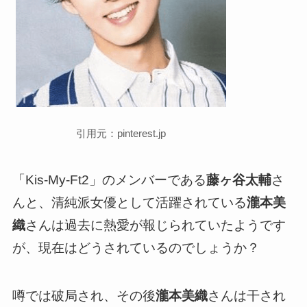
引用元：pinterest.jp
「Kis-My-Ft2」のメンバーである
藤ヶ谷太輔
さ
んと、清純派女優として活躍されている
瀧本美
織
さんは過去に熱愛が報じられていたようです
が、現在はどうされているのでしょうか？
噂では破局され、その後
瀧本美織
さんは干され