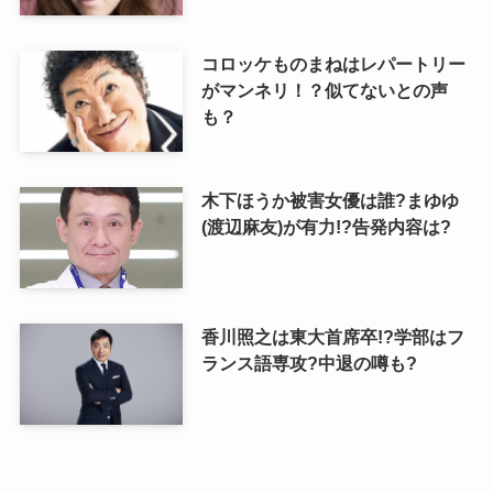
コロッケものまねはレパートリー
がマンネリ！？似てないとの声
も？
木下ほうか被害女優は誰?まゆゆ
(渡辺麻友)が有力!?告発内容は?
香川照之は東大首席卒!?学部はフ
ランス語専攻?中退の噂も?