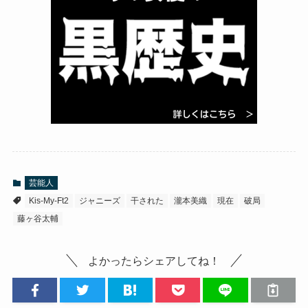
芸能人
Kis-My-Ft2
ジャニーズ
干された
瀧本美織
現在
破局
藤ヶ谷太輔
よかったらシェアしてね！