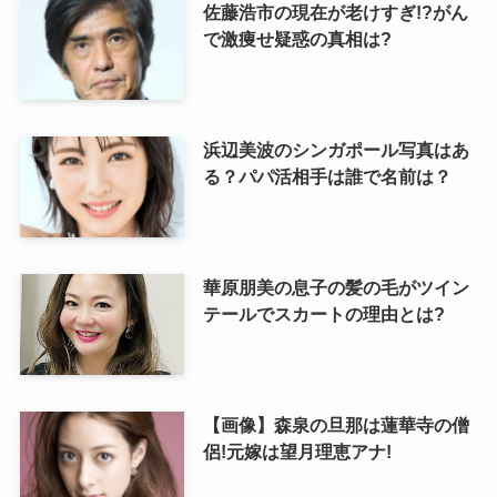
佐藤浩市の現在が老けすぎ!?がん
で激痩せ疑惑の真相は?
浜辺美波のシンガポール写真はあ
る？パパ活相手は誰で名前は？
華原朋美の息子の髪の毛がツイン
テールでスカートの理由とは?
【画像】森泉の旦那は蓮華寺の僧
侶!元嫁は望月理恵アナ!