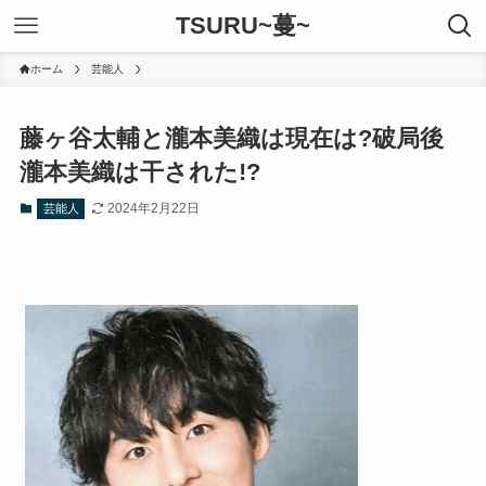
TSURU~蔓~
ホーム
芸能人
藤ヶ谷太輔と瀧本美織は現在は?破局後
瀧本美織は干された!?
2024年2月22日
芸能人