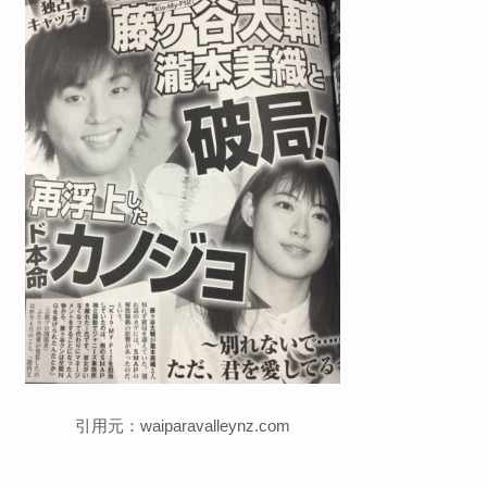
引用元：waiparavalleynz.com