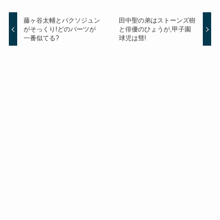
藤ヶ谷太輔とパクソジュン
田中聖の弟はストーンズ樹
がそっくり!どのパーツが
と俳優のひょうが,甲子園
一番似てる?
球児は彗!