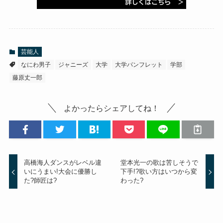
芸能人
なにわ男子
ジャニーズ
大学
大学パンフレット
学部
藤原丈一郎
よかったらシェアしてね！
高橋海人ダンスがレベル違
堂本光一の歌は苦しそうで
いにうまい!大会に優勝し
下手!?歌い方はいつから変
た?師匠は?
わった?