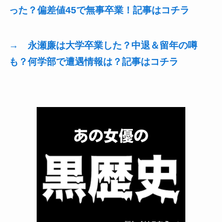
った？偏差値45で無事卒業！
記事はコチラ
→ 永瀬廉は大学卒業した？中退＆留年の噂
も？何学部で遭遇情報は？記事はコチラ