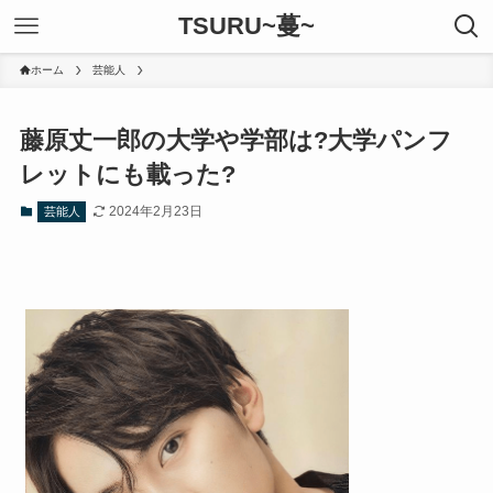
TSURU~蔓~
ホーム
芸能人
藤原丈一郎の大学や学部は?大学パンフ
レットにも載った?
2024年2月23日
芸能人