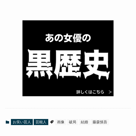
お笑い芸人
芸能人
画像
破局
結婚
藤森慎吾