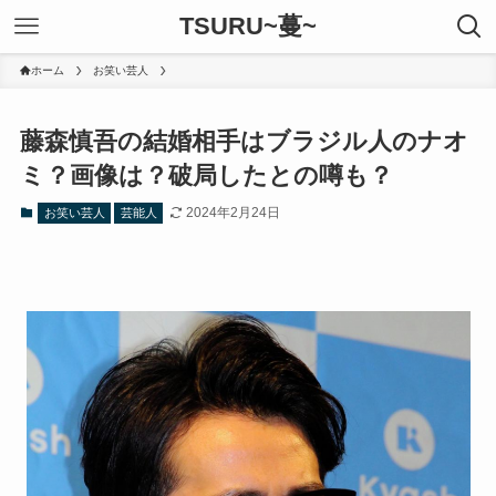
TSURU~蔓~
ホーム
お笑い芸人
藤森慎吾の結婚相手はブラジル人のナオ
ミ？画像は？破局したとの噂も？
2024年2月24日
お笑い芸人
芸能人