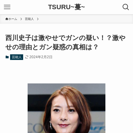
TSURU~蔓~
ホーム
芸能人
西川史子は激やせでガンの疑い！？激や
せの理由とガン疑惑の真相は？
2024年2月2日
芸能人