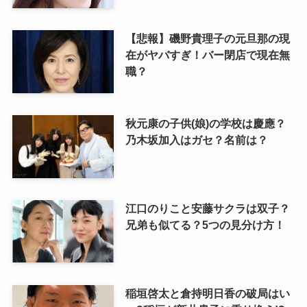
【悲報】磯野貴理子の元旦那の現
在がヤバすぎ！バー閉店で現在無
職？
秋元康の子供(娘)の学校は慶應？
乃木坂加入はガセ？名前は？
江口のりこと安藤サクラは双子？
兄弟も似てる？5つの見分け方！
稲垣啓太と倉持明日香の破局はい