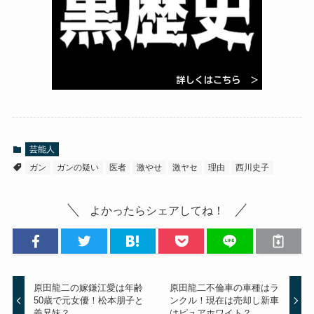
芸能人
ガン
ガンの疑い
医者
激やせ
激ヤセ
理由
西川史子
よかったらシェアしてね！
原田龍二の嫁鎌江愛は年齢
原田龍二不倫車の車種はラ
50歳で元女優！松本朋子と
ンクル！現在は売却し新車
義兄妹？
はピュアホワイト？