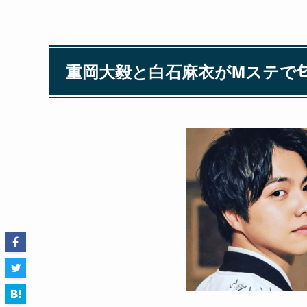
重岡大毅と白石麻衣がMステで