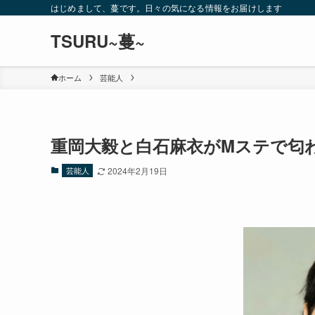
はじめまして、蔓です。日々の気になる情報をお届けします
TSURU~蔓~
ホーム
芸能人
重岡大毅と白石麻衣がMステで匂
芸能人
2024年2月19日