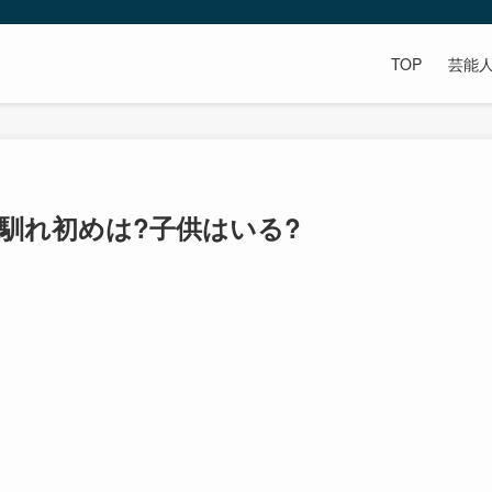
TOP
芸能
馴れ初めは?子供はいる?