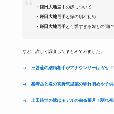
・
選手の嫁について
鎌田大地
・
選手と嫁の馴れ初め
鎌田大地
・
選手と可愛すぎる嫁との間に
鎌田大地
など、詳しく調査してまとめてみました。
→ 三笘薫の結婚相手がアナウンサーはガセ！
→ 柴崎岳と嫁の真野恵里菜の馴れ初めや子供
→ 上田綺世の嫁はモデルの由布菜月！馴れ初