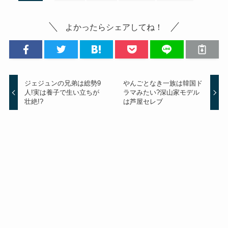
よかったらシェアしてね！
ジェジュンの兄弟は総勢9
やんごとなき一族は韓国ド
人!実は養子で生い立ちが
ラマみたい?深山家モデル
壮絶!?
は芦屋セレブ