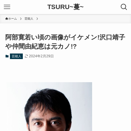
TSURU~蔓~
ホーム
芸能人
阿部寛若い頃の画像がイケメン!沢口靖子
や仲間由紀恵は元カノ!?
2024年2月29日
芸能人