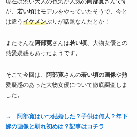
現在は渋い大人の色気が人気の
阿部寛
さんです
が、
若い頃
はモデルをやっていたそうで、今と
は違う
イケメン
ぶりが話題なんだとか！
またそんな
阿部寛
さんは
若い頃
、大物女優との
熱愛疑惑もあったようです。
そこで今回は、
阿部寛
さんの
若い頃の画像
や熱
愛疑惑のあった大物女優について徹底調査しま
した。
→ 阿部寛はいつ結婚した？子供は何人？年下
嫁の画像と馴れ初めは？記事はコチラ