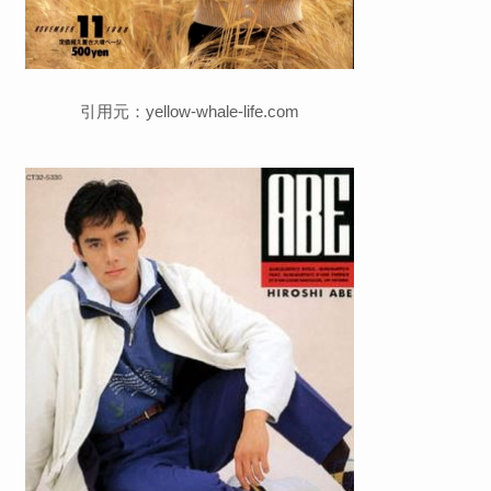
引用元：yellow-whale-life.com