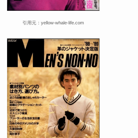
引用元：yellow-whale-life.com