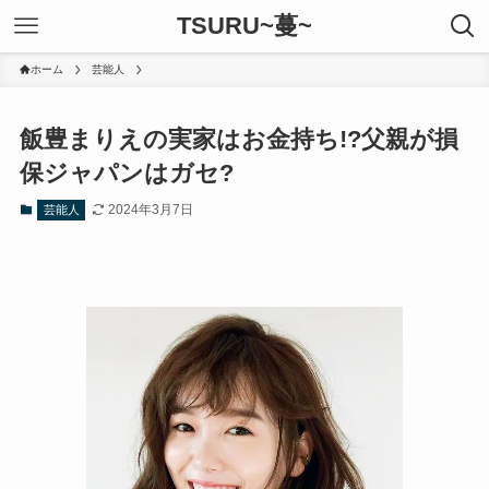
TSURU~蔓~
ホーム
芸能人
飯豊まりえの実家はお金持ち!?父親が損
保ジャパンはガセ?
2024年3月7日
芸能人