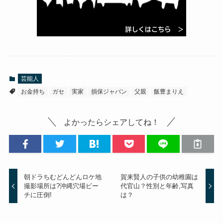
芸能人
お金持ち
ガセ
実家
損保ジャパン
父親
飯豊まりえ
よかったらシェアしてね！
朝ドラちむどんどんロケ地
賀来賢人の子供の幼稚園は
撮影場所は?沖縄穴場ビー
代官山？性別と年齢,写真
チに圧倒!
は？