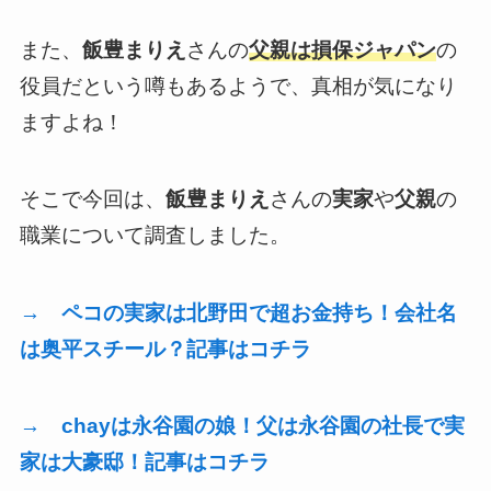
また、
飯豊まりえ
さんの
父親は損保ジャパン
の
役員だという噂もあるようで、真相が気になり
ますよね！
そこで今回は、
飯豊まりえ
さんの
実家
や
父親
の
職業について調査しました。
→ ペコの実家は北野田で超お金持ち！会社名
は奥平スチール？記事はコチラ
→ chayは永谷園の娘！父は永谷園の社長で実
家は大豪邸！記事はコチラ