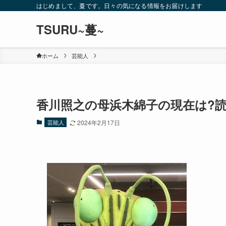
はじめまして、蔓です。日々の気になる情報をお届けします
TSURU~蔓~
ホーム
芸能人
香川照之の母浜木綿子の現在は?
芸能人
2024年2月17日