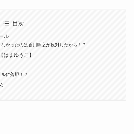
目次
ール
しなかったのは香川照之が反対したから！？
【はまゆうこ】
ダルに落胆！？
め