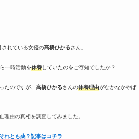
目されている女優の
さん。
高橋ひかる
から一時活動を
していたのをご存知でしたか？
休養
ったのですが、
さんの
がなかなかやば
高橋ひかる
休養
理由
止理由の真相を調査してみました。
それとも薬？記事はコチラ