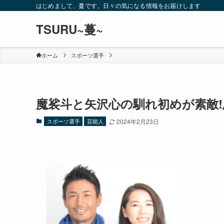
はじめまして、蔓です。日々の気になる情報をお届けします
TSURU~蔓~
ホーム
スポーツ選手
魔裟斗と矢沢心の馴れ初めが素敵!
スポーツ選手
芸能人
2024年2月23日