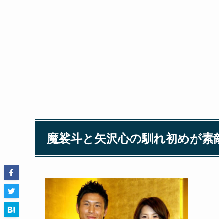
魔裟斗と矢沢心の馴れ初めが素