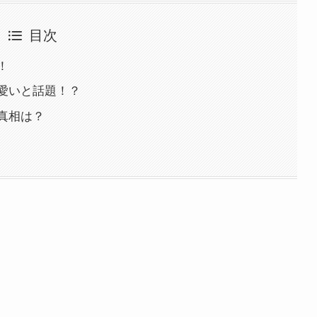
目次
！
愛いと話題！？
真相は？