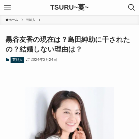
TSURU~蔓~
ホーム
芸能人
黒谷友香の現在は？島田紳助に干された
の？結婚しない理由は？
2024年2月24日
芸能人