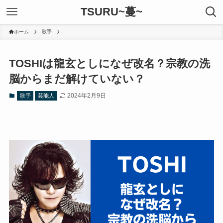
TSURU~蔓~
ホーム
歌手
TOSHIは龍玄としになぜ改名？宗教の洗
脳からまだ解けていない？
2024年2月9日
歌手
芸能人