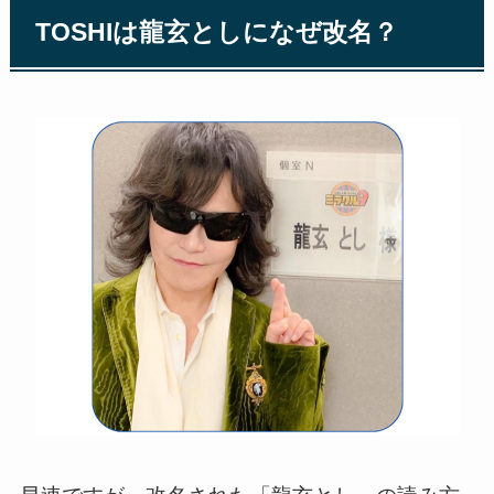
TOSHIは龍玄としになぜ改名？