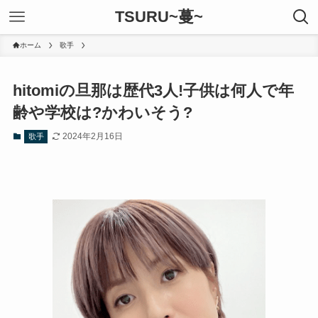
TSURU~蔓~
ホーム
歌手
hitomiの旦那は歴代3人!子供は何人で年
齢や学校は?かわいそう?
2024年2月16日
歌手