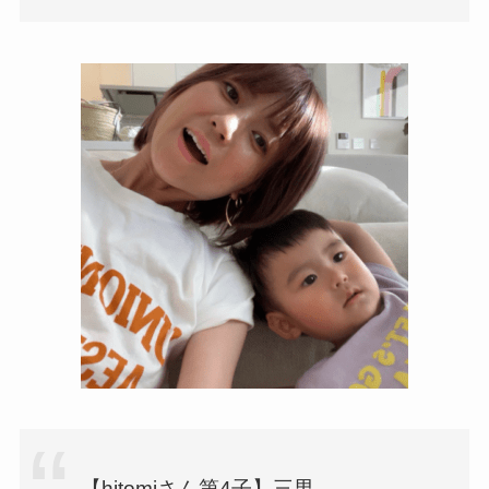
【hitomiさん第4子】三男