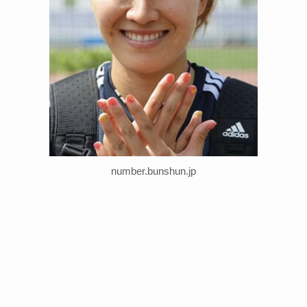
number.bunshun.jp