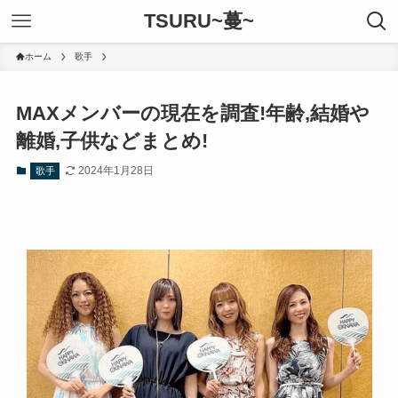
TSURU~蔓~
ホーム
歌手
MAXメンバーの現在を調査!年齢,結婚や
離婚,子供などまとめ!
2024年1月28日
歌手