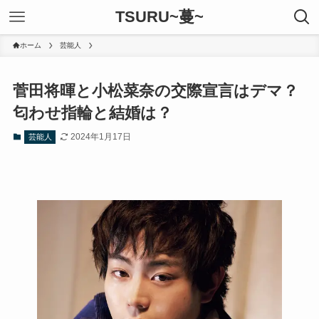
TSURU~蔓~
ホーム
芸能人
菅田将暉と小松菜奈の交際宣言はデマ？
匂わせ指輪と結婚は？
2024年1月17日
芸能人