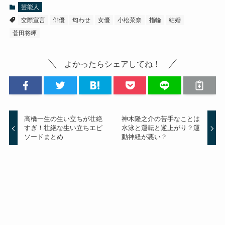
芸能人
交際宣言
俳優
匂わせ
女優
小松菜奈
指輪
結婚
菅田将暉
よかったらシェアしてね！
高橋一生の生い立ちが壮絶
神木隆之介の苦手なことは
すぎ！壮絶な生い立ちエピ
水泳と運転と逆上がり？運
ソードまとめ
動神経が悪い？