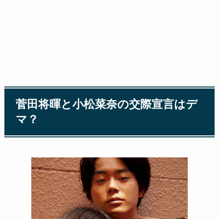
菅田将暉と小松菜奈の交際宣言はデ
マ？