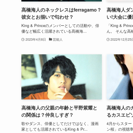
髙橋海人のネックレスはferragamo？
高橋海人ダ
彼女とお揃いで匂わせ？
い!大会に優
King & Princeのメンバーとしての活動や、俳
「King & P
優など幅広く活躍されている髙橋海...
ん。 そんな高
2023年4月8日
芸能人
2022年12月25
高橋海人の父親の年齢と平野紫耀と
高橋海人の
の関係は？仲良しすぎ？
るカスエピ
歌やダンス、俳優としてだけではなく、漫画
4月からスター
家としても活躍されているKing & Pr...
ン桜」の視聴率