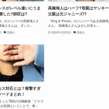
ンスがレベル違いにうま
高橋海人はハーフ?母親はヤンキー
勝した?師匠は?
父親は元ジャニーズ!?
rince」のメンバーの高橋海人さ
「King & Prince」のメンバーである高橋
橋海人さんは、ダンス...
さん。 高橋海人さんは少し日本人...
日
芸能人
2022年12月22日
芸能人
カス対応とは？衝撃すぎ
ソードまとめ！
トしたTBSの日曜劇場「ドラゴ
が好調ということで、東...