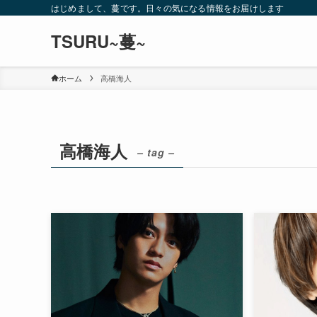
はじめまして、蔓です。日々の気になる情報をお届けします
TSURU~蔓~
ホーム
高橋海人
高橋海人
– tag –