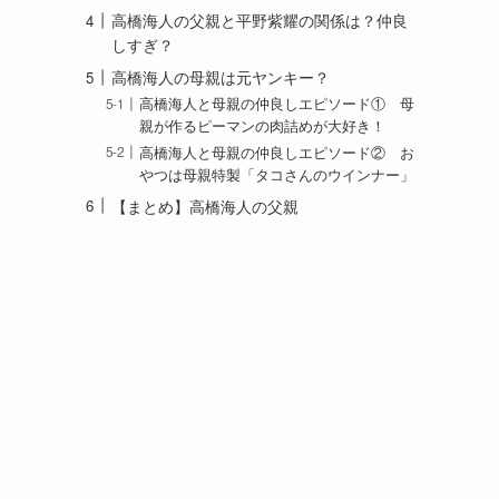
高橋海人の父親と平野紫耀の関係は？仲良
しすぎ？
高橋海人の母親は元ヤンキー？
高橋海人と母親の仲良しエピソード① 母
親が作るピーマンの肉詰めが大好き！
高橋海人と母親の仲良しエピソード② お
やつは母親特製「タコさんのウインナー」
【まとめ】高橋海人の父親