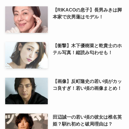
【RIKACOの息子】長男みきは脚
本家で次男蓮はモデル！
【衝撃】木下優樹菜と乾貴士のホ
テル写真！縦読み匂わせも！
【画像】反町隆史の若い頃がカッ
コ良すぎ！若い頃の画像まとめ！
田辺誠一の若い頃の彼女は椎名英
姫？馴れ初めと破局理由は？