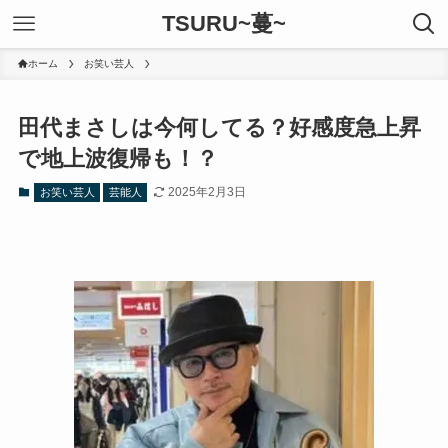
TSURU~蔓~
ホーム
お笑い芸人
田代まさしは今何してる？好感度急上昇
で地上波復帰も！？
2025年2月3日
お笑い芸人
芸能人