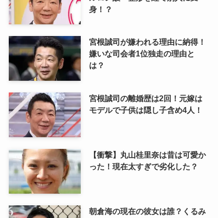
身！？
宮根誠司が嫌われる理由に納得！
嫌いな司会者1位独走の理由と
は？
宮根誠司の離婚歴は2回！元嫁は
モデルで子供は隠し子含め4人！
【衝撃】丸山桂里奈は昔は可愛か
った！現在太すぎで劣化した？
朝倉海の現在の彼女は誰？くるみ