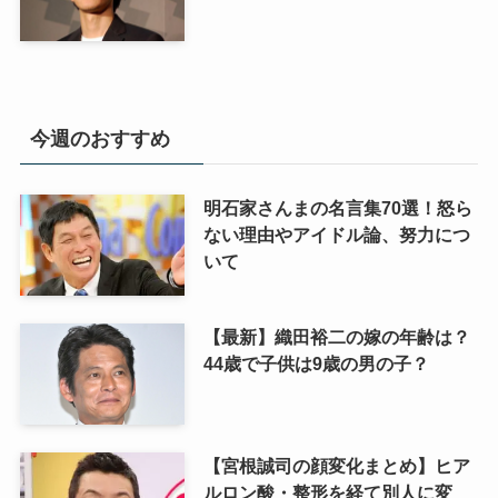
今週のおすすめ
明石家さんまの名言集70選！怒ら
ない理由やアイドル論、努力につ
いて
【最新】織田裕二の嫁の年齢は？
44歳で子供は9歳の男の子？
【宮根誠司の顔変化まとめ】ヒア
ルロン酸・整形を経て別人に変