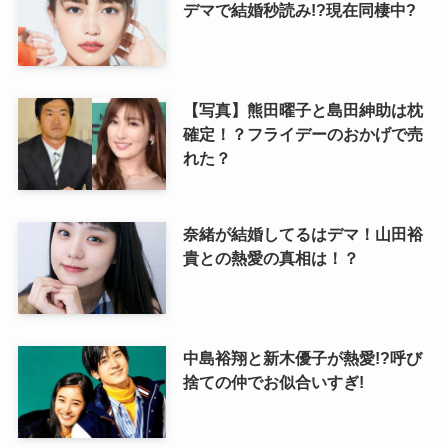
デマで結婚秒読み!?現在同棲中?
【写真】熊田曜子と島田紳助は枕
確定！？フライデーのおかげで売
れた？
奈緒が結婚してるはデマ！山田裕
貴との熱愛の真相は！？
中島裕翔と新木優子が熱愛!?呼び
捨ての仲でお似合いすぎ!