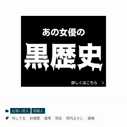
お笑い芸人
芸能人
何してる
好感度
復帰
現在
田代まさし
薬物