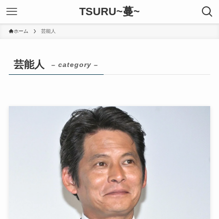
TSURU~蔓~
ホーム
芸能人
芸能人
– category –