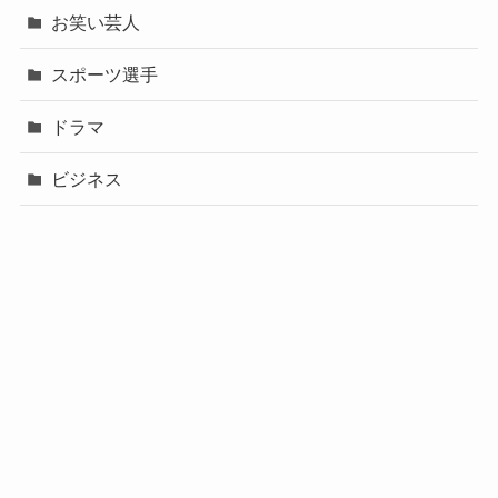
お笑い芸人
スポーツ選手
ドラマ
ビジネス
声優
政治
未分類
歌手
社長
芸能人