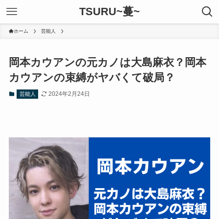
TSURU~蔓~
ホーム
芸能人
岡本カウアンの元カノは大島麻衣？岡本
カウアンの束縛がヤバくて破局？
2024年2月24日
芸能人